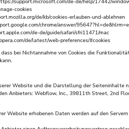
 https://support.microsoft.com/de-de/help/17442/windo
anage-cookies
pport.mozilla.org/de/kb/cookies-erlauben-und-ablehnen
upport.google.com/chrome/answer/95647?hl=de&hlrm=
port.apple.com/de-de/guide/safari/sfri11471/mac
p.opera.com/de/latest/web-preferences/#cookies
, dass bei Nichtannahme von Cookies die Funktionalitä
kann.
serer Website und die Darstellung der Seiteninhalte n
en Anbieters: Webflow, Inc., 39811th Street, 2nd Floo
rer Website erhobenen Daten werden auf den Servern
Anbieter einen Auftragsverarbeitungsvertrag geschlo