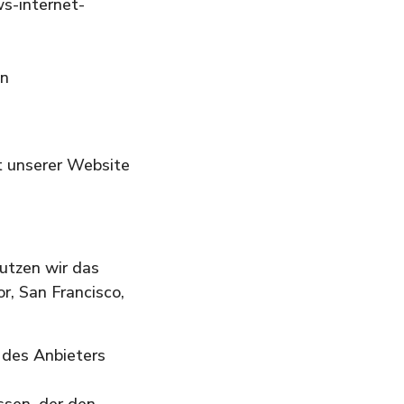
ws-internet-
en
t unserer Website
utzen wir das
r, San Francisco,
 des Anbieters
ssen, der den