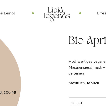
s Leinöl
Life
Bio-Apr
Hochwertiges veganes
Marzipangeschmack – 
verleihen.
natürlich lieblich
100 ml