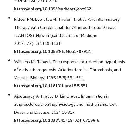
2020;41(24):2313-2330.
https://doi.org/10.1093/eurheartj/ehz962
Ridker PM, Everett BM, Thuren T, et al. Antiinflammatory
Therapy with Canakinumab for Atherosclerotic Disease
(CANTOS). New England Journal of Medicine.
2017;377(12):1119-1131.
https://doi.org/10.1056/NEJMoa1707914
Williams KJ, Tabas I. The response-to-retention hypothesis
of early atherogenesis. Arteriosclerosis, Thrombosis, and
Vascular Biology. 1995;15(5):551-561.
https://doi.org/10.1161/01.atv.15.5.551
Ajoolabady A, Pratico D, Lin L, et al. Inflammation in
atherosclerosis: pathophysiology and mechanisms. Cell
Death and Disease. 2024;15:817.
https://doi.org/10.1038/s41419-024-07166-8