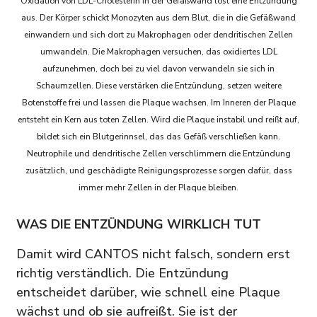
Oxidation von LDL-Cholesterin in der Gefäßwand löst eine Entzündung
aus. Der Körper schickt Monozyten aus dem Blut, die in die Gefäßwand
einwandern und sich dort zu Makrophagen oder dendritischen Zellen
umwandeln. Die Makrophagen versuchen, das oxidiertes LDL
aufzunehmen, doch bei zu viel davon verwandeln sie sich in
Schaumzellen. Diese verstärken die Entzündung, setzen weitere
Botenstoffe frei und lassen die Plaque wachsen. Im Inneren der Plaque
entsteht ein Kern aus toten Zellen. Wird die Plaque instabil und reißt auf,
bildet sich ein Blutgerinnsel, das das Gefäß verschließen kann.
Neutrophile und dendritische Zellen verschlimmern die Entzündung
zusätzlich, und geschädigte Reinigungsprozesse sorgen dafür, dass
immer mehr Zellen in der Plaque bleiben.
WAS DIE ENTZÜNDUNG WIRKLICH TUT
Damit wird CANTOS nicht falsch, sondern erst
richtig verständlich. Die Entzündung
entscheidet darüber, wie schnell eine Plaque
wächst und ob sie aufreißt. Sie ist der