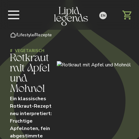
EN
/
Lifestyle
/
Rezepte
#
VEGETARISCH
Rotkraut
mit Apfel
und
Mohnöl
Ein klassisches
Rotkraut-Rezept
neu interpretiert:
Fruchtige
Apfelnoten, fein
abgestimmte